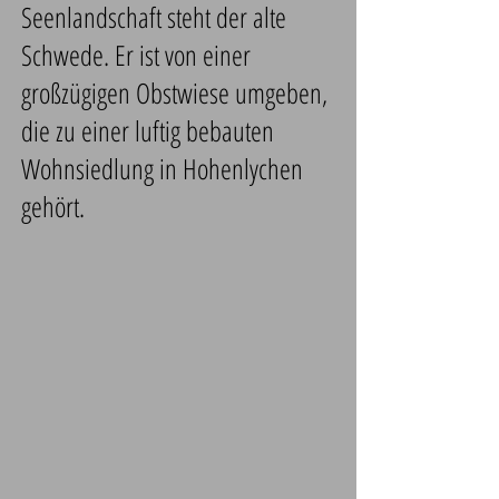
Seenlandschaft steht der alte
Schwede. Er ist von einer
großzügigen Obstwiese umgeben,
die zu einer luftig bebauten
Wohnsiedlung in Hohenlychen
gehört.